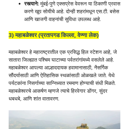
रस्त्याने:
मुंबई-पुणे एक्सप्रेस वेवरून या ठिकाणी प्रवास
करणे खूप सोयीचे आहे. दोन्ही शहरांमधून एस.टी. बसेस
आणि खाजगी वाहनांची सुविधा उपलब्ध आहे.
3) महाबळेश्वर (प्रतापगड किल्ला, वेण्णा लेक)
महाबळेश्वर हे महाराष्ट्रातील एक प्रसिद्ध हिल स्टेशन आहे, जे
सातारा जिल्ह्यात पश्चिम घाटाच्या पर्वतरांगांमध्ये वसलेले आहे.
महाबळेश्वर आपल्या आल्हाददायक हवामानासाठी, नैसर्गिक
सौंदर्यासाठी आणि ऐतिहासिक स्थळांसाठी ओळखले जाते. येथे
पर्यटकांना निसर्गाच्या सान्निध्यात रममाण होण्याची संधी मिळते.
महाबळेश्वरचे आकर्षण म्हणजे त्याचे हिरवेगार डोंगर, सुंदर
धबधबे, आणि शांत वातावरण.