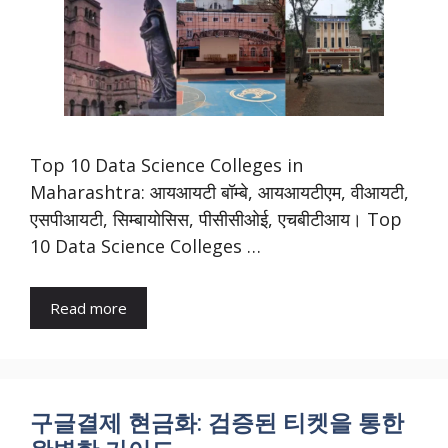
Top 10 Data Science Colleges in
Maharashtra: आयआयटी बॉम्बे, आयआयटीएम, वीआयटी,
एसपीआयटी, सिम्बायोसिस, पीसीसीओई, एचबीटीआय। Top
10 Data Science Colleges …
Read more
구글결제 현금화: 검증된 티켓을 통한