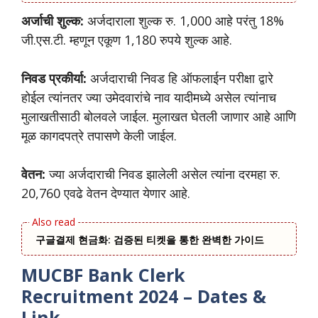
अर्जाची शुल्क:
अर्जदाराला शुल्क रु. 1,000 आहे परंतु 18%
जी.एस.टी. म्हणून एकूण 1,180 रुपये शुल्क आहे.
निवड प्रकीर्या:
अर्जदाराची निवड हि ऑफलाईन परीक्षा द्वारे
होईल त्यांनतर ज्या उमेदवारांचे नाव यादीमध्ये असेल त्यांनाच
मुलाखतीसाठी बोलवले जाईल. मुलाखत घेतली जाणार आहे आणि
मूळ कागदपत्रे तपासणे केली जाईल.
वेतन:
ज्या अर्जदाराची निवड झालेली असेल त्यांना दरमहा रु.
20,760 एवढे वेतन देण्यात येणार आहे.
구글결제 현금화: 검증된 티켓을 통한 완벽한 가이드
MUCBF Bank Clerk
Recruitment 2024 – Dates &
Link