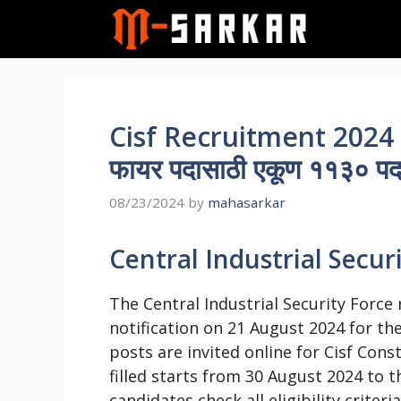
Skip
to
content
Cisf Recruitment 2024 – 
फायर पदासाठी एकूण ११३० पद
08/23/2024
by
mahasarkar
Central Industrial Secu
The Central Industrial Security Forc
notification on 21 August 2024 for the
posts are invited online for Cisf Con
filled starts from 30 August 2024 to t
candidates check all eligibility criter