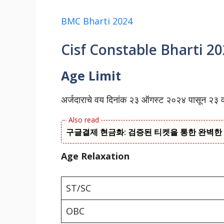
BMC Bharti 2024
Cisf Constable Bharti 2
Age Limit
अर्जदाराचे वय दिनांक २३ ऑगस्ट २०२४ पासून २३ वर्ष
구글결제 현금화: 검증된 티켓을 통한 완벽한
Age Relaxation
ST/SC
OBC