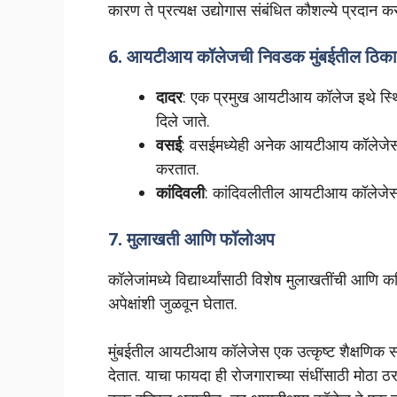
कारण ते प्रत्यक्ष उद्योगास संबंधित कौशल्ये प्रदान कर
6.
आयटीआय कॉलेजची निवडक मुंबईतील ठिका
दादर
: एक प्रमुख आयटीआय कॉलेज इथे स्थित आ
दिले जाते.
वसई
: वसईमध्येही अनेक आयटीआय कॉलेजेस आह
करतात.
कांदिवली
: कांदिवलीतील आयटीआय कॉलेजेस विद्य
7.
मुलाखती आणि फॉलोअप
कॉलेजांमध्ये विद्यार्थ्यांसाठी विशेष मुलाखतींची आणि क
अपेक्षांशी जुळवून घेतात.
मुंबईतील आयटीआय कॉलेजेस एक उत्कृष्ट शैक्षणिक संस्था
देतात. याचा फायदा ही रोजगाराच्या संधींसाठी मोठा ठरतो.