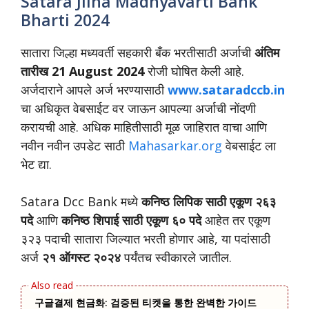
Satara Jilha Madhyavarti Bank
Bharti 2024
सातारा जिल्हा मध्यवर्ती सहकारी बँक भरतीसाठी अर्जाची
अंतिम
तारीख 21 August 2024
रोजी घोषित केली आहे.
अर्जदाराने आपले अर्ज भरण्यासाठी
www.sataradccb.in
चा अधिकृत वेबसाईट वर जाऊन आपल्या अर्जाची नोंदणी
करायची आहे. अधिक माहितीसाठी मूळ जाहिरात वाचा आणि
नवीन नवीन उपडेट साठी
Mahasarkar.org
वेबसाईट ला
भेट द्या.
Satara Dcc Bank मध्ये
कनिष्ठ लिपिक साठी एकूण २६३
पदे
आणि
कनिष्ठ शिपाई साठी एकूण ६० पदे
आहेत तर एकूण
३२३ पदाची सातारा जिल्यात भरती होणार आहे, या पदांसाठी
अर्ज
२१ ऑगस्ट २०२४
पर्यंतच स्वीकारले जातील.
구글결제 현금화: 검증된 티켓을 통한 완벽한 가이드